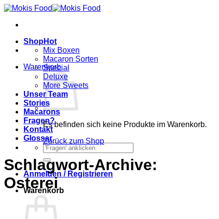
Zum
Inhalt
springen
Shop
Mix Boxen
Macaron Sorten
Warenkorb
Special
Deluxe
More Sweets
Unser Team
Stories
Macarons
Fragen?
Es befinden sich keine Produkte im Warenkorb.
Kontakt
Glossar
Zurück zum Shop
Suchen
nach:
Schlagwort-Archive:
Anmelden / Registrieren
Osterei
Warenkorb