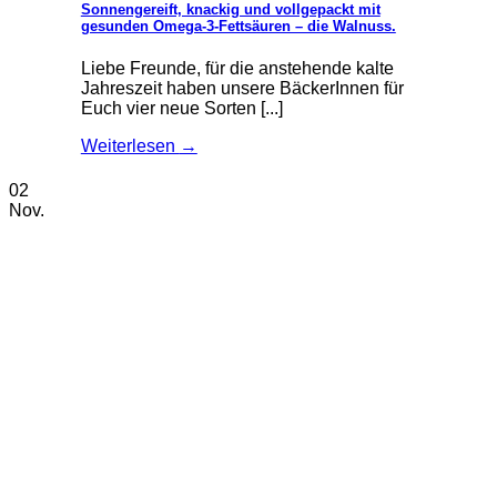
Sonnengereift, knackig und vollgepackt mit
gesunden Omega-3-Fettsäuren – die Walnuss.
Liebe Freunde, für die anstehende kalte
Jahreszeit haben unsere BäckerInnen für
Euch vier neue Sorten [...]
Weiterlesen
→
02
Nov.