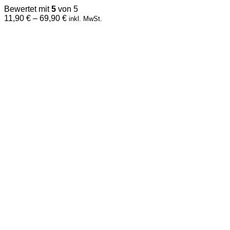
auf.
Bewertet mit
5
von 5
Die
Preisspanne:
11,90
€
–
69,90
€
inkl. MwSt.
Optionen
11,90 €
können
bis
auf
69,90 €
der
Produktseite
gewählt
werden