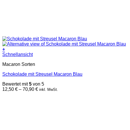
+
Dieses
Schnellansicht
Produkt
Macaron Sorten
weist
mehrere
Schokolade mit Streusel Macaron Blau
Varianten
auf.
Bewertet mit
5
von 5
Die
Preisspanne:
12,50
€
–
70,90
€
inkl. MwSt.
Optionen
12,50 €
können
bis
auf
70,90 €
der
Produktseite
gewählt
werden