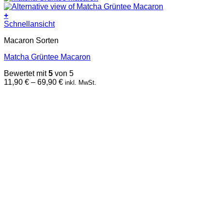
+
Dieses
Schnellansicht
Produkt
Macaron Sorten
weist
mehrere
Matcha Grüntee Macaron
Varianten
auf.
Bewertet mit
5
von 5
Die
Preisspanne:
11,90
€
–
69,90
€
inkl. MwSt.
Optionen
11,90 €
können
bis
auf
69,90 €
der
Produktseite
gewählt
werden