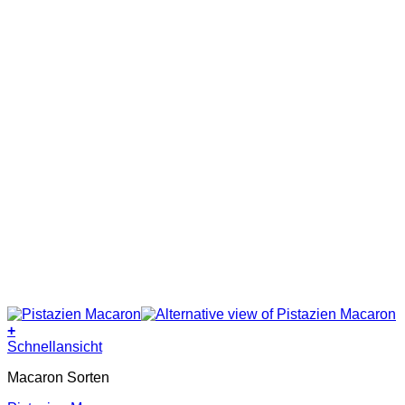
+
Dieses
Schnellansicht
Produkt
Macaron Sorten
weist
mehrere