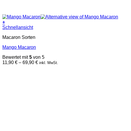
+
Dieses
Schnellansicht
Produkt
Macaron Sorten
weist
mehrere
Mango Macaron
Varianten
auf.
Bewertet mit
5
von 5
Die
Preisspanne:
11,90
€
–
69,90
€
inkl. MwSt.
Optionen
11,90 €
können
bis
auf
69,90 €
der
Produktseite
gewählt
werden