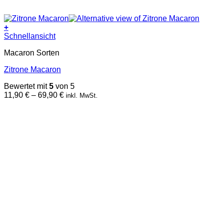
+
Dieses
Schnellansicht
Produkt
Macaron Sorten
weist
mehrere
Zitrone Macaron
Varianten
auf.
Bewertet mit
5
von 5
Die
Preisspanne:
11,90
€
–
69,90
€
inkl. MwSt.
Optionen
11,90 €
können
bis
auf
69,90 €
der
Produktseite
gewählt
werden