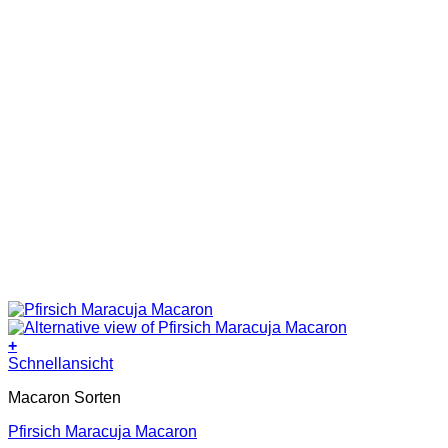
+
Dieses
Schnellansicht
Produkt
Macaron Sorten
weist
mehrere
Pfirsich Maracuja Macaron
Varianten