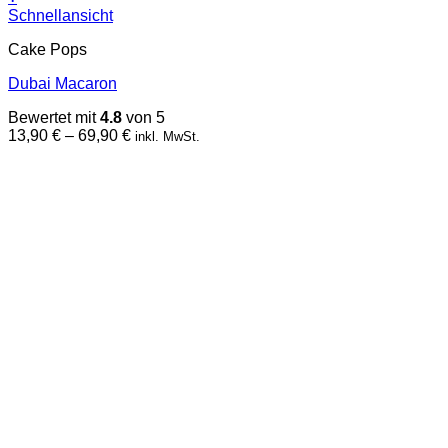
Dieses
Schnellansicht
Produkt
Cake Pops
weist
mehrere
Dubai Macaron
Varianten
auf.
Bewertet mit
4.8
von 5
Die
Preisspanne:
13,90
€
–
69,90
€
inkl. MwSt.
Optionen
13,90 €
können
bis
auf
69,90 €
der
Produktseite
gewählt
werden