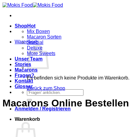
Zum
Inhalt
springen
Shop
Mix Boxen
Macaron Sorten
Warenkorb
Special
Deluxe
More Sweets
Unser Team
Stories
Macarons
Fragen?
Es befinden sich keine Produkte im Warenkorb.
Kontakt
Glossar
Zurück zum Shop
Suchen
nach:
Macarons Online Bestellen
Anmelden / Registrieren
Warenkorb