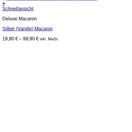
+
Dieses
Schnellansicht
Produkt
Deluxe Macaron
weist
mehrere
Silber (Vanille) Macaron
Varianten
auf.
Preisspanne:
19,90
€
–
99,90
€
inkl. MwSt.
Die
19,90 €
Optionen
bis
können
99,90 €
auf
der
Produktseite
gewählt
werden