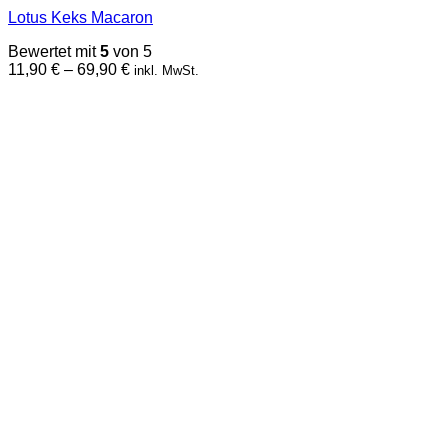
mehrere
Lotus Keks Macaron
Varianten
auf.
Bewertet mit
5
von 5
Die
Preisspanne:
11,90
€
–
69,90
€
inkl. MwSt.
Optionen
11,90 €
können
bis
auf
69,90 €
der
Produktseite
gewählt
werden