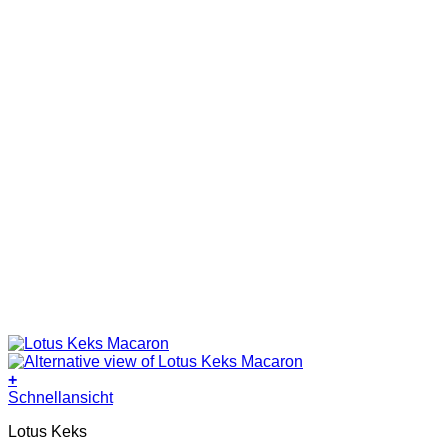
+
Dieses
Schnellansicht
Produkt
Lotus Keks
weist