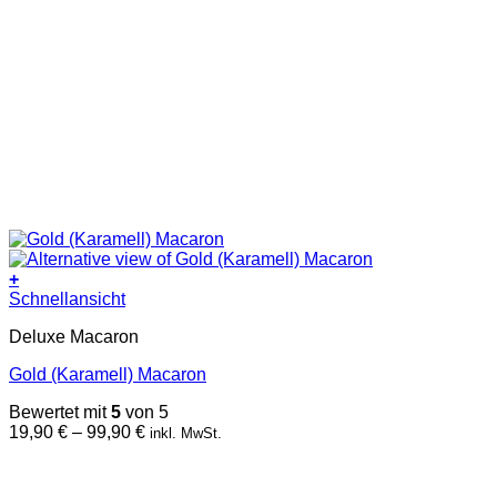
+
Dieses
Schnellansicht
Produkt
Deluxe Macaron
weist
mehrere
Gold (Karamell) Macaron
Varianten
auf.
Bewertet mit
5
von 5
Die
Preisspanne:
19,90
€
–
99,90
€
inkl. MwSt.
Optionen
19,90 €
können
bis
auf
99,90 €