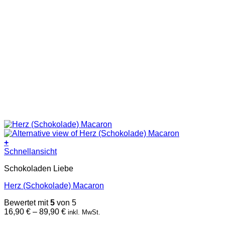
+
Dieses
Schnellansicht
Produkt
Schokoladen Liebe
weist
mehrere
Herz (Schokolade) Macaron
Varianten
auf.
Bewertet mit
5
von 5
Die
Preisspanne:
16,90
€
–
89,90
€
inkl. MwSt.
Optionen
16,90 €
können