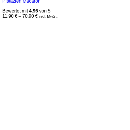
Pistazien Macaron
Varianten
auf.
Bewertet mit
4.96
von 5
Die
Preisspanne:
11,90
€
–
70,90
€
inkl. MwSt.
Optionen
11,90 €
können
bis
auf
70,90 €
der
Produktseite
gewählt
werden