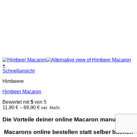
+
Dieses
Schnellansicht
Produkt
Himbeere
weist
mehrere
Himbeer Macaron
Varianten
auf.
Bewertet mit
5
von 5
Die
Preisspanne:
11,90
€
–
69,90
€
inkl. MwSt.
Optionen
11,90 €
können
bis
Die Vorteile deiner online Macaron manufaktur
auf
69,90 €
der
Produktseite
Macarons online bestellen statt selber backen
gewählt