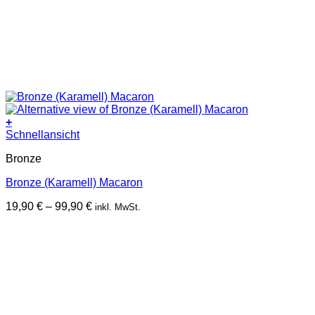
+
Dieses
Schnellansicht
Produkt
Bronze
weist
mehrere
Bronze (Karamell) Macaron
Varianten
auf.
Preisspanne:
19,90
€
–
99,90
€
inkl. MwSt.
Die
19,90 €
Optionen
bis
können
99,90 €
auf
der
Produktseite
gewählt
werden