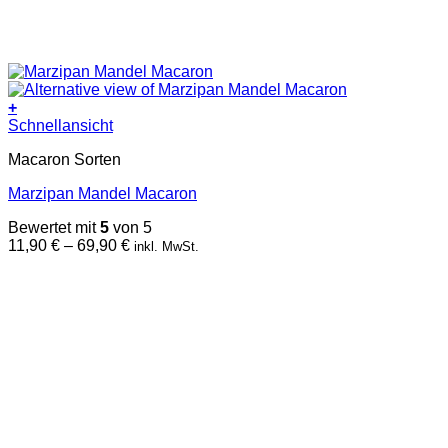
+
Dieses
Schnellansicht
Produkt
Macaron Sorten
weist
mehrere
Marzipan Mandel Macaron
Varianten
auf.
Bewertet mit
5
von 5
Die
Preisspanne:
11,90
€
–
69,90
€
inkl. MwSt.
Optionen
11,90 €
können
bis
auf
69,90 €
der
Produktseite
gewählt
werden