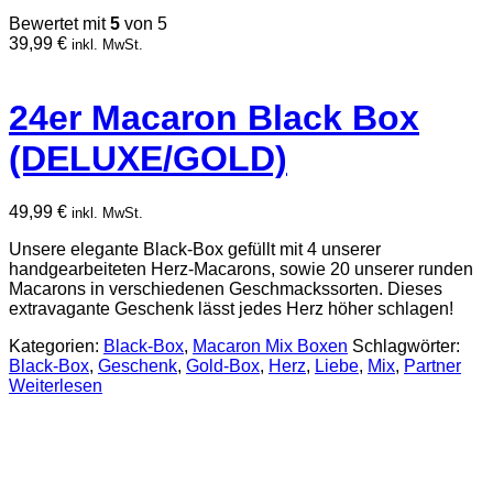
Bewertet mit
5
von 5
39,99
€
inkl. MwSt.
24er Macaron Black Box
(DELUXE/GOLD)
49,99
€
inkl. MwSt.
Unsere elegante Black-Box gefüllt mit 4 unserer
handgearbeiteten Herz-Macarons, sowie 20 unserer runden
Macarons in verschiedenen Geschmackssorten. Dieses
extravagante Geschenk lässt jedes Herz höher schlagen!
Kategorien:
Black-Box
,
Macaron Mix Boxen
Schlagwörter:
Black-Box
,
Geschenk
,
Gold-Box
,
Herz
,
Liebe
,
Mix
,
Partner
Weiterlesen