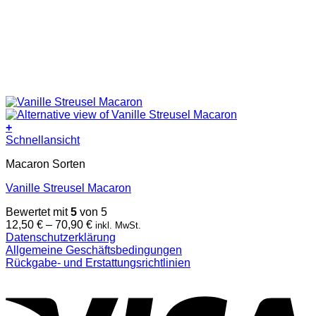
+
Dieses
Schnellansicht
Produkt
Macaron Sorten
weist
mehrere
Vanille Streusel Macaron
Varianten
auf.
Bewertet mit
5
von 5
Die
Preisspanne:
12,50
€
–
70,90
€
inkl. MwSt.
Optionen
12,50 €
Datenschutzerklärung
können
bis
Allgemeine Geschäftsbedingungen
auf
70,90 €
Rückgabe- und Erstattungsrichtlinien
der
V
Produktseite
gewählt
werden