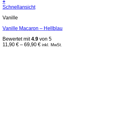
+
Dieses
Schnellansicht
Produkt
Vanille
weist
mehrere
Vanille Macaron – Hellblau
Varianten
auf.
Bewertet mit
4.9
von 5
Die
Preisspanne:
11,90
€
–
69,90
€
inkl. MwSt.
Optionen
11,90 €
können
bis
auf
69,90 €
der
Produktseite
gewählt
werden