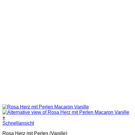
werden
+
Dieses
Schnellansicht
Produkt
Rosa Herz mit Perlen (Vanille)
weist