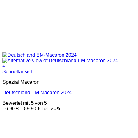
+
Dieses
Schnellansicht
Produkt
Spezial Macaron
weist
mehrere
Deutschland EM-Macaron 2024
Varianten
auf.
Bewertet mit
5
von 5
Die
Preisspanne:
16,90
€
–
89,90
€
inkl. MwSt.
Optionen
16,90 €
können
bis
auf
89,90 €
der
Produktseite
gewählt