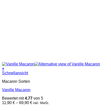
+
Dieses
Schnellansicht
Produkt
Macaron Sorten
weist
mehrere
Vanille Macaron
Varianten
auf.
Bewertet mit
4.77
von 5
Die
Preisspanne:
11,90
€
–
69,90
€
inkl. MwSt.
Optionen
11,90 €
können