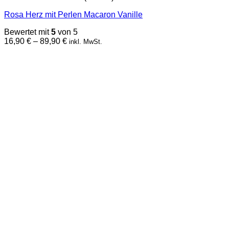
mehrere
Rosa Herz mit Perlen Macaron Vanille
Varianten
auf.
Bewertet mit
5
von 5
Die
Preisspanne:
16,90
€
–
89,90
€
inkl. MwSt.
Optionen
16,90 €
können
bis
auf
89,90 €
der
Produktseite
gewählt
werden