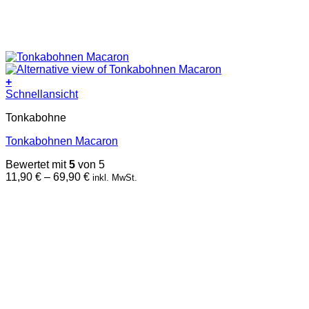
+
Dieses
Schnellansicht
Produkt
Tonkabohne
weist
mehrere
Tonkabohnen Macaron
Varianten
auf.
Bewertet mit
5
von 5
Die
Preisspanne:
11,90
€
–
69,90
€
inkl. MwSt.
Optionen
11,90 €
können
bis
auf
69,90 €
der
Produktseite
gewählt
werden