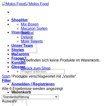
Zum
Inhalt
springen
Shop
Mix Boxen
Macaron Sorten
Warenkorb
Special
Deluxe
More Sweets
Unser Team
Stories
Macarons
Fragen?
Es befinden sich keine Produkte im Warenkorb.
Kontakt
Glossar
Zurück zum Shop
Suchen
nach:
Start
/
Produkte verschlagwortet mit „Vanille“
Filter
Anmelden / Registrieren
Alle 6 Ergebnisse werden angezeigt
Warenkorb
Auswahl