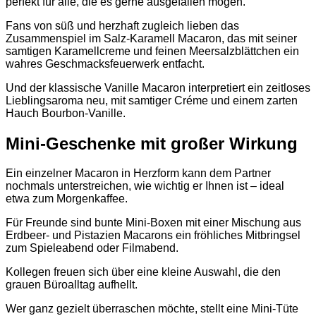
perfekt für alle, die es gerne ausgefallen mögen.
Fans von süß und herzhaft zugleich lieben das
Zusammenspiel im Salz-Karamell Macaron, das mit seiner
samtigen Karamellcreme und feinen Meersalzblättchen ein
wahres Geschmacksfeuerwerk entfacht.
Und der klassische Vanille Macaron interpretiert ein zeitloses
Lieblingsaroma neu, mit samtiger Créme und einem zarten
Hauch Bourbon-Vanille.
Mini-Geschenke mit großer Wirkung
Ein einzelner Macaron in Herzform kann dem Partner
nochmals unterstreichen, wie wichtig er Ihnen ist – ideal
etwa zum Morgenkaffee.
Für Freunde sind bunte Mini-Boxen mit einer Mischung aus
Erdbeer- und Pistazien Macarons ein fröhliches Mitbringsel
zum Spieleabend oder Filmabend.
Kollegen freuen sich über eine kleine Auswahl, die den
grauen Büroalltag aufhellt.
Wer ganz gezielt überraschen möchte, stellt eine Mini-Tüte