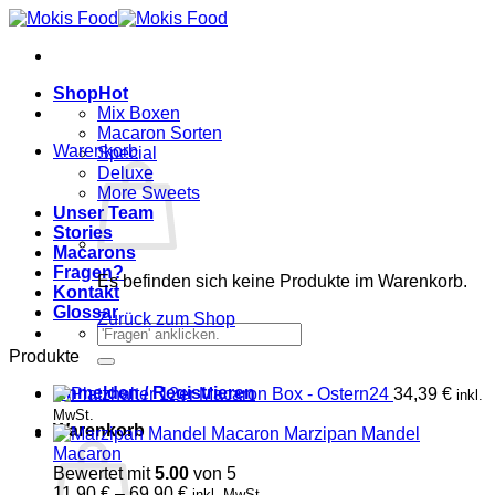
Zum
Inhalt
springen
Shop
Mix Boxen
Macaron Sorten
Warenkorb
Special
Deluxe
More Sweets
Unser Team
Stories
Macarons
Fragen?
Es befinden sich keine Produkte im Warenkorb.
Kontakt
Glossar
Zurück zum Shop
Suchen
nach:
Produkte
Anmelden / Registrieren
12er Macaron Box - Ostern24
34,39
€
inkl.
MwSt.
Warenkorb
Marzipan Mandel
Macaron
Bewertet mit
5.00
von 5
Preisspanne:
11,90
€
–
69,90
€
inkl. MwSt.