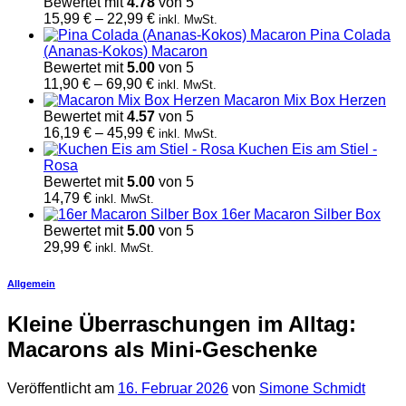
bis
Bewertet mit
4.78
von 5
69,90 €
Preisspanne:
15,99
€
–
22,99
€
inkl. MwSt.
15,99 €
Pina Colada
bis
(Ananas-Kokos) Macaron
22,99 €
Bewertet mit
5.00
von 5
Preisspanne:
11,90
€
–
69,90
€
inkl. MwSt.
11,90 €
Macaron Mix Box Herzen
bis
Bewertet mit
4.57
von 5
69,90 €
Preisspanne:
16,19
€
–
45,99
€
inkl. MwSt.
16,19 €
Kuchen Eis am Stiel -
bis
Rosa
45,99 €
Bewertet mit
5.00
von 5
14,79
€
inkl. MwSt.
16er Macaron Silber Box
Bewertet mit
5.00
von 5
29,99
€
inkl. MwSt.
Allgemein
Kleine Überraschungen im Alltag:
Macarons als Mini-Geschenke
Veröffentlicht am
16. Februar 2026
von
Simone Schmidt