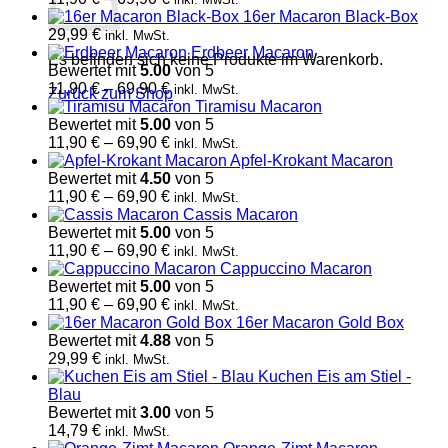
11,90 €
16er Macaron Black-Box
bis
29,99
€
inkl. MwSt.
69,90 €
Erdbeer Macaron
Es befinden sich keine Produkte im Warenkorb.
Bewertet mit
5.00
von 5
Preisspanne:
11,90
€
–
69,90
€
inkl. MwSt.
Zurück zum Shop
11,90 €
Tiramisu Macaron
bis
Bewertet mit
5.00
von 5
69,90 €
Preisspanne:
11,90
€
–
69,90
€
inkl. MwSt.
11,90 €
Apfel-Krokant Macaron
bis
Bewertet mit
4.50
von 5
69,90 €
Preisspanne:
11,90
€
–
69,90
€
inkl. MwSt.
11,90 €
Cassis Macaron
bis
Bewertet mit
5.00
von 5
69,90 €
Preisspanne:
11,90
€
–
69,90
€
inkl. MwSt.
11,90 €
Cappuccino Macaron
bis
Bewertet mit
5.00
von 5
69,90 €
Preisspanne:
11,90
€
–
69,90
€
inkl. MwSt.
11,90 €
16er Macaron Gold Box
bis
Bewertet mit
4.88
von 5
69,90 €
29,99
€
inkl. MwSt.
Kuchen Eis am Stiel -
Blau
Bewertet mit
3.00
von 5
14,79
€
inkl. MwSt.