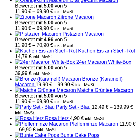
Orange-Zimt Macaron
Bewertet mit
5.00
von 5
Preisspanne:
11,90
€
–
69,90
€
inkl. MwSt.
11,90 €
Zitrone Macaron
bis
Bewertet mit
5.00
von 5
69,90 €
Preisspanne:
11,90
€
–
69,90
€
inkl. MwSt.
11,90 €
Pistazien Macaron
bis
Bewertet mit
4.96
von 5
69,90 €
Preisspanne:
11,90
€
–
70,90
€
inkl. MwSt.
11,90 €
Kuchen Eis am Stiel - Rot
bis
14,79
€
inkl. MwSt.
70,90 €
24er Macaron White-Box
Bewertet mit
5.00
von 5
39,99
€
inkl. MwSt.
Bronze (Karamell)
Preisspanne:
Macaron
19,90
€
–
99,90
€
inkl. MwSt.
19,90 €
Matcha Grüntee Macaron
bis
Bewertet mit
5.00
von 5
Preisspanne:
99,90 €
11,90
€
–
69,90
€
inkl. MwSt.
11,90 €
Pr
Party Set - Blau
12,49
€
–
139,99
€
bis
12,
inkl. MwSt.
69,90 €
bis
Rosa Herz
4,90
€
inkl. MwSt.
13
Pfefferminze Macaron
11,90
€
Preisspanne:
–
69,90
€
inkl. MwSt.
11,90 €
Bunte Cake Pops