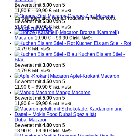
69,90 €
Bewertet mit
5.00
von 5
Preisspanne:
11,90
€
–
69,90
€
inkl. MwSt.
11,90 €
Orange-Zimt Macaron
Es befinden sich keine Produkte im Warenkorb.
bis
Bewertet mit
5.00
von 5
69,90 €
Preisspanne:
11,90
€
–
69,90
€
inkl. MwSt.
Zurück zum Shop
11,90 €
Bronze (Karamell)
bis
Preisspanne:
Macaron
19,90
€
–
99,90
€
inkl. MwSt.
69,90 €
19,90 €
Kuchen Eis am Stiel - Rot
bis
14,79
€
inkl. MwSt.
99,90 €
Kuchen Eis am Stiel -
Blau
Bewertet mit
3.00
von 5
14,79
€
inkl. MwSt.
Apfel-Krokant Macaron
Bewertet mit
4.50
von 5
Preisspanne:
11,90
€
–
69,90
€
inkl. MwSt.
11,90 €
Mango Macaron
bis
Bewertet mit
5.00
von 5
69,90 €
Preisspanne:
11,90
€
–
69,90
€
inkl. MwSt.
11,90 €
bis
69,90 €
Dubai Macaron
Bewertet mit
4.80
von 5
Preisspanne:
13,90
€
–
69,90
€
inkl. MwSt.
13,90 €