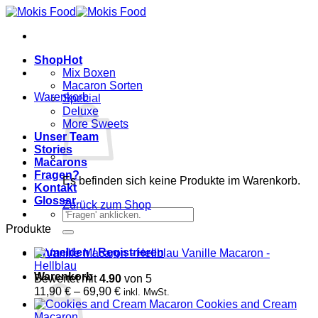
Zum
Inhalt
springen
Shop
Mix Boxen
Macaron Sorten
Warenkorb
Special
Deluxe
More Sweets
Unser Team
Stories
Macarons
Fragen?
Es befinden sich keine Produkte im Warenkorb.
Kontakt
Glossar
Zurück zum Shop
Suchen
nach:
Produkte
Anmelden / Registrieren
Vanille Macaron -
Hellblau
Warenkorb
Bewertet mit
4.90
von 5
Preisspanne:
11,90
€
–
69,90
€
inkl. MwSt.
11,90 €
Cookies and Cream
bis
Macaron