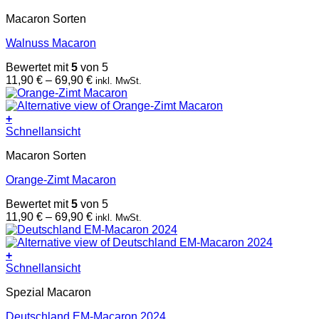
Produkt
Produktseite
Macaron Sorten
weist
gewählt
mehrere
werden
Walnuss Macaron
Varianten
auf.
Bewertet mit
5
von 5
Die
Preisspanne:
11,90
€
–
69,90
€
inkl. MwSt.
Optionen
11,90 €
können
bis
auf
69,90 €
+
der
Dieses
Schnellansicht
Produktseite
Produkt
gewählt
Macaron Sorten
weist
werden
mehrere
Orange-Zimt Macaron
Varianten
auf.
Bewertet mit
5
von 5
Die
Preisspanne:
11,90
€
–
69,90
€
inkl. MwSt.
Optionen
11,90 €
können
bis
auf
69,90 €
+
der
Dieses
Schnellansicht
Produktseite
Produkt
gewählt
Spezial Macaron
weist
werden
mehrere
Deutschland EM-Macaron 2024
Varianten