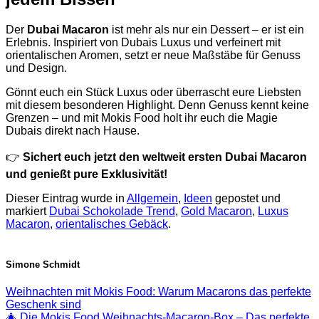
Der
Dubai Macaron
ist mehr als nur ein Dessert – er ist ein
Erlebnis. Inspiriert von Dubais Luxus und verfeinert mit
orientalischen Aromen, setzt er neue Maßstäbe für Genuss
und Design.
Gönnt euch ein Stück Luxus oder überrascht eure Liebsten
mit diesem besonderen Highlight. Denn Genuss kennt keine
Grenzen – und mit Mokis Food holt ihr euch die Magie
Dubais direkt nach Hause.
👉
Sichert euch jetzt den weltweit ersten Dubai Macaron
und genießt pure Exklusivität!
Dieser Eintrag wurde in
Allgemein
,
Ideen
gepostet und
markiert
Dubai Schokolade Trend
,
Gold Macaron
,
Luxus
Macaron
,
orientalisches Gebäck
.
Simone Schmidt
Weihnachten mit Mokis Food: Warum Macarons das perfekte
Geschenk sind
🎄 Die Mokis Food Weihnachts-Macaron-Box – Das perfekte