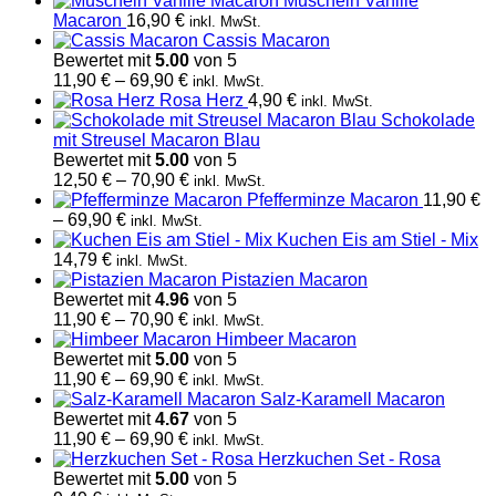
Muscheln Vanille
bis
Macaron
16,90
€
inkl. MwSt.
69,90 €
Cassis Macaron
Bewertet mit
5.00
von 5
Preisspanne:
11,90
€
–
69,90
€
inkl. MwSt.
11,90 €
Rosa Herz
4,90
€
inkl. MwSt.
bis
Schokolade
69,90 €
mit Streusel Macaron Blau
Bewertet mit
5.00
von 5
Preisspanne:
12,50
€
–
70,90
€
inkl. MwSt.
12,50 €
Pfefferminze Macaron
11,90
€
Preisspanne:
bis
–
69,90
€
inkl. MwSt.
11,90 €
70,90 €
Kuchen Eis am Stiel - Mix
bis
14,79
€
inkl. MwSt.
69,90 €
Pistazien Macaron
Bewertet mit
4.96
von 5
Preisspanne:
11,90
€
–
70,90
€
inkl. MwSt.
11,90 €
Himbeer Macaron
bis
Bewertet mit
5.00
von 5
70,90 €
Preisspanne:
11,90
€
–
69,90
€
inkl. MwSt.
11,90 €
Salz-Karamell Macaron
bis
Bewertet mit
4.67
von 5
69,90 €
Preisspanne:
11,90
€
–
69,90
€
inkl. MwSt.
11,90 €
Herzkuchen Set - Rosa
bis
Bewertet mit
5.00
von 5