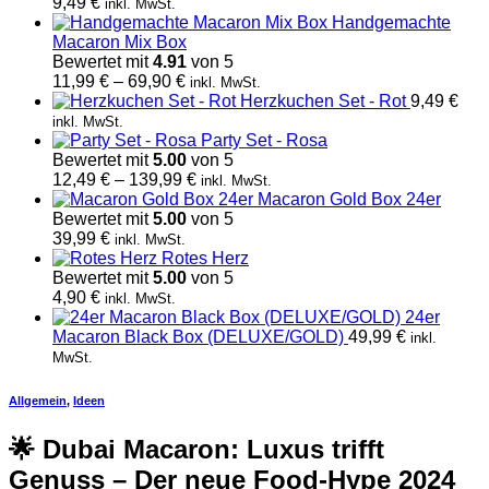
69,90 €
9,49
€
inkl. MwSt.
Handgemachte
Macaron Mix Box
Bewertet mit
4.91
von 5
Preisspanne:
11,99
€
–
69,90
€
inkl. MwSt.
11,99 €
Herzkuchen Set - Rot
9,49
€
bis
inkl. MwSt.
69,90 €
Party Set - Rosa
Bewertet mit
5.00
von 5
Preisspanne:
12,49
€
–
139,99
€
inkl. MwSt.
12,49 €
Macaron Gold Box 24er
bis
Bewertet mit
5.00
von 5
139,99 €
39,99
€
inkl. MwSt.
Rotes Herz
Bewertet mit
5.00
von 5
4,90
€
inkl. MwSt.
24er
Macaron Black Box (DELUXE/GOLD)
49,99
€
inkl.
MwSt.
Allgemein
,
Ideen
🌟 Dubai Macaron: Luxus trifft
Genuss – Der neue Food-Hype 2024