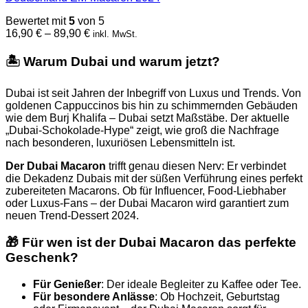
auf.
Bewertet mit
5
von 5
Die
Preisspanne:
16,90
€
–
89,90
€
inkl. MwSt.
Optionen
16,90 €
können
bis
🏝️
Warum Dubai und warum jetzt?
auf
89,90 €
der
Produktseite
Dubai ist seit Jahren der Inbegriff von Luxus und Trends. Von
gewählt
goldenen Cappuccinos bis hin zu schimmernden Gebäuden
werden
wie dem Burj Khalifa – Dubai setzt Maßstäbe. Der aktuelle
„Dubai-Schokolade-Hype“ zeigt, wie groß die Nachfrage
nach besonderen, luxuriösen Lebensmitteln ist.
Der Dubai Macaron
trifft genau diesen Nerv: Er verbindet
die Dekadenz Dubais mit der süßen Verführung eines perfekt
zubereiteten Macarons. Ob für Influencer, Food-Liebhaber
oder Luxus-Fans – der Dubai Macaron wird garantiert zum
neuen Trend-Dessert 2024.
🎁
Für wen ist der Dubai Macaron das perfekte
Geschenk?
Für Genießer
: Der ideale Begleiter zu Kaffee oder Tee.
Für besondere Anlässe
: Ob Hochzeit, Geburtstag