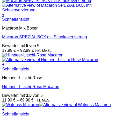
+
Dieses
Schnellansicht
Produkt
Macaron Mix Boxen
weist
mehrere
Macaron SPEZIAL BOX mit Schokoverzierung
Varianten
auf.
Bewertet mit
5
von 5
Die
Preisspanne:
17,99
€
–
92,99
€
inkl. MwSt.
Optionen
17,99 €
können
bis
auf
92,99 €
+
der
Dieses
Schnellansicht
Produktseite
Produkt
gewählt
Himbeer-Litschi-Rose
weist
werden
mehrere
Himbeer-Litschi-Rose Macaron
Varianten
auf.
Bewertet mit
3.5
von 5
Die
Preisspanne:
11,90
€
–
69,90
€
inkl. MwSt.
Optionen
11,90 €
können
bis
+
auf
Dieses
69,90 €
Schnellansicht
der