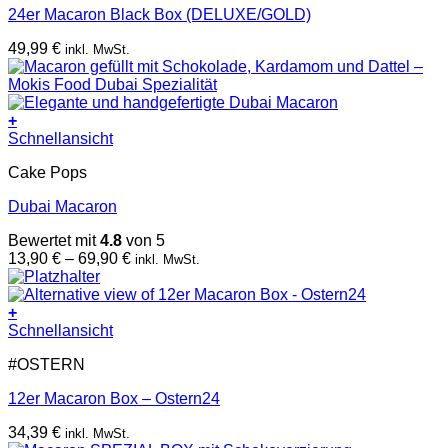
24er Macaron Black Box (DELUXE/GOLD)
49,99
€
inkl. MwSt.
+
Dieses
Schnellansicht
Produkt
Cake Pops
weist
mehrere
Dubai Macaron
Varianten
auf.
Bewertet mit
4.8
von 5
Die
Preisspanne:
13,90
€
–
69,90
€
inkl. MwSt.
Optionen
13,90 €
können
bis
auf
69,90 €
+
der
Schnellansicht
Produktseite
gewählt
#OSTERN
werden
12er Macaron Box – Ostern24
34,39
€
inkl. MwSt.