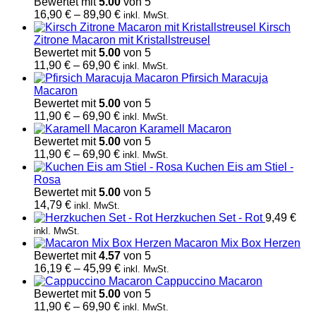
69,90 €
Bewertet mit
5.00
von 5
Preisspanne:
16,90
€
–
89,90
€
inkl. MwSt.
16,90 €
Kirsch
bis
Zitrone Macaron mit Kristallstreusel
89,90 €
Bewertet mit
5.00
von 5
Preisspanne:
11,90
€
–
69,90
€
inkl. MwSt.
11,90 €
Pfirsich Maracuja
bis
Macaron
69,90 €
Bewertet mit
5.00
von 5
Preisspanne:
11,90
€
–
69,90
€
inkl. MwSt.
11,90 €
Karamell Macaron
bis
Bewertet mit
5.00
von 5
69,90 €
Preisspanne:
11,90
€
–
69,90
€
inkl. MwSt.
11,90 €
Kuchen Eis am Stiel -
bis
Rosa
69,90 €
Bewertet mit
5.00
von 5
14,79
€
inkl. MwSt.
Herzkuchen Set - Rot
9,49
€
inkl. MwSt.
Macaron Mix Box Herzen
Bewertet mit
4.57
von 5
Preisspanne:
16,19
€
–
45,99
€
inkl. MwSt.
16,19 €
Cappuccino Macaron
bis
Bewertet mit
5.00
von 5
Preisspanne:
45,99 €
11,90
€
–
69,90
€
inkl. MwSt.