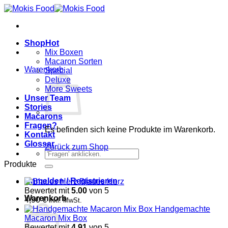
Zum
Inhalt
springen
Shop
Mix Boxen
Macaron Sorten
Warenkorb
Special
Deluxe
More Sweets
Unser Team
Stories
Macarons
Fragen?
Es befinden sich keine Produkte im Warenkorb.
Kontakt
Glossar
Zurück zum Shop
Suchen
nach:
Produkte
Anmelden / Registrieren
Blaues Herz
Bewertet mit
5.00
von 5
Warenkorb
4,90
€
inkl. MwSt.
Handgemachte
Macaron Mix Box
Bewertet mit
4.91
von 5