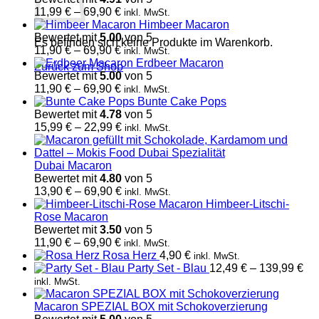
Preisspanne:
11,99
€
–
69,90
€
inkl. MwSt.
11,99 €
Himbeer Macaron
bis
Bewertet mit
5.00
von 5
Es befinden sich keine Produkte im Warenkorb.
69,90 €
Preisspanne:
11,90
€
–
69,90
€
inkl. MwSt.
11,90 €
Erdbeer Macaron
Zurück zum Shop
bis
Bewertet mit
5.00
von 5
69,90 €
Preisspanne:
11,90
€
–
69,90
€
inkl. MwSt.
11,90 €
Bunte Cake Pops
bis
Bewertet mit
4.78
von 5
69,90 €
Preisspanne:
15,99
€
–
22,99
€
inkl. MwSt.
15,99 €
bis
22,99 €
Dubai Macaron
Bewertet mit
4.80
von 5
Preisspanne:
13,90
€
–
69,90
€
inkl. MwSt.
13,90 €
Himbeer-Litschi-
bis
Rose Macaron
69,90 €
Bewertet mit
3.50
von 5
Preisspanne:
11,90
€
–
69,90
€
inkl. MwSt.
11,90 €
Rosa Herz
4,90
€
inkl. MwSt.
bis
Pr
Party Set - Blau
12,49
€
–
139,99
€
69,90 €
12,
inkl. MwSt.
bis
13
Macaron SPEZIAL BOX mit Schokoverzierung