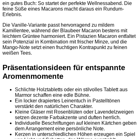
ein gutes Buch: So startet der perfekte Wellnessabend. Die
feine Süße eines Macarons macht daraus ein Rundum-
Erlebnis.
Die Vanille-Variante passt hervorragend zu mildem
Kamillentee, während der Blaubeer Macaron bestens mit
leichtem Grüntee harmoniert. Ein Pistazien Macaron entfaltet
sein Potenzial in Kombination mit frischer Minze, und die
Mango-Note setzt einen fruchtigen Kontrapunkt zu feinen
weißen Tees.
Präsentationsideen für entspannte
Aromenmomente
Schlichte Holztabletts oder ein stilvolles Tablett aus
Marmor schaffen eine edle Bühne.
Ein locker drapiertes Leinentuch in Pastelltönen
verstärkt den natürlichen Charakter.
Kleine Gläser mit Rosenblüten oder Lavendelzweigen
setzen dezente Farbakzente und duften herrlich.
Individuelle Beschriftungen auf kleinen Kärtchen geben
dem Arrangement eine persönliche Note.
Kerzen in unterschiedlichen Höhen erzeugen ein Spiel