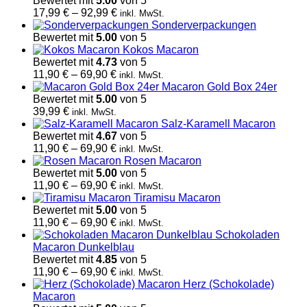
Bewertet mit
5.00
von 5
Preisspanne:
17,99
€
–
92,99
€
inkl. MwSt.
17,99 €
Sonderverpackungen
bis
Bewertet mit
5.00
von 5
92,99 €
Kokos Macaron
Bewertet mit
4.73
von 5
Preisspanne:
11,90
€
–
69,90
€
inkl. MwSt.
11,90 €
Macaron Gold Box 24er
bis
Bewertet mit
5.00
von 5
69,90 €
39,99
€
inkl. MwSt.
Salz-Karamell Macaron
Bewertet mit
4.67
von 5
Preisspanne:
11,90
€
–
69,90
€
inkl. MwSt.
11,90 €
Rosen Macaron
bis
Bewertet mit
5.00
von 5
69,90 €
Preisspanne:
11,90
€
–
69,90
€
inkl. MwSt.
11,90 €
Tiramisu Macaron
bis
Bewertet mit
5.00
von 5
69,90 €
Preisspanne:
11,90
€
–
69,90
€
inkl. MwSt.
11,90 €
Schokoladen
bis
Macaron Dunkelblau
69,90 €
Bewertet mit
4.85
von 5
Preisspanne:
11,90
€
–
69,90
€
inkl. MwSt.
11,90 €
Herz (Schokolade)
bis
Macaron