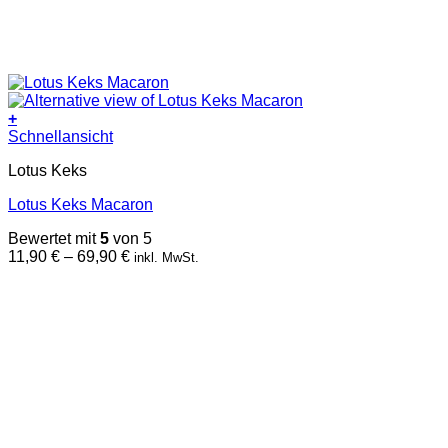
+
Dieses
Schnellansicht
Produkt
Lotus Keks
weist
mehrere
Lotus Keks Macaron
Varianten
auf.
Bewertet mit
5
von 5
Die
Preisspanne:
11,90
€
–
69,90
€
inkl. MwSt.
Optionen
11,90 €
können
bis
auf
69,90 €
der
Produktseite
gewählt
werden