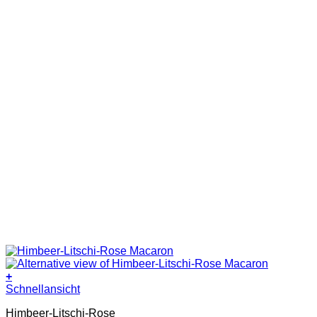
werden
+
Dieses
Schnellansicht
Produkt
Himbeer-Litschi-Rose
weist