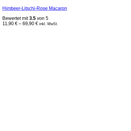
mehrere
Himbeer-Litschi-Rose Macaron
Varianten
auf.
Bewertet mit
3.5
von 5
Die
Preisspanne:
11,90
€
–
69,90
€
inkl. MwSt.
Optionen
11,90 €
können
bis
auf
69,90 €
der
Produktseite
gewählt
werden