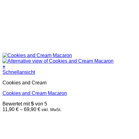
+
Dieses
Schnellansicht
Produkt
Cookies and Cream
weist
mehrere
Cookies and Cream Macaron
Varianten
auf.
Bewertet mit
5
von 5
Die
Preisspanne:
11,90
€
–
69,90
€
inkl. MwSt.
Optionen
11,90 €
können
bis
auf
69,90 €
der
Produktseite
gewählt