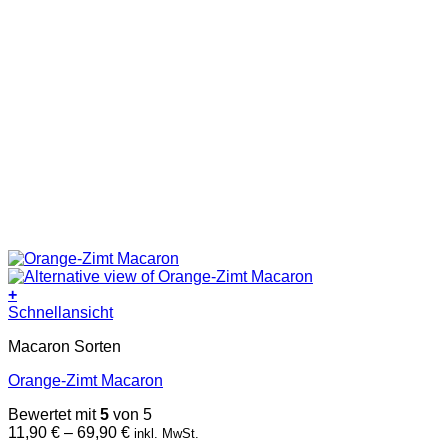
+
Dieses
Schnellansicht
Produkt
Macaron Sorten
weist
mehrere
Orange-Zimt Macaron
Varianten
auf.
Bewertet mit
5
von 5
Die
Preisspanne:
11,90
€
–
69,90
€
inkl. MwSt.
Optionen