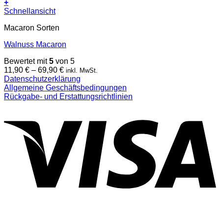
+
Dieses
Schnellansicht
Produkt
Macaron Sorten
weist
mehrere
Walnuss Macaron
Varianten
auf.
Bewertet mit
5
von 5
Die
Preisspanne:
11,90
€
–
69,90
€
inkl. MwSt.
Optionen
11,90 €
Datenschutzerklärung
können
bis
Allgemeine Geschäftsbedingungen
auf
69,90 €
Rückgabe- und Erstattungsrichtlinien
der
V
Produktseite
gewählt
werden
P