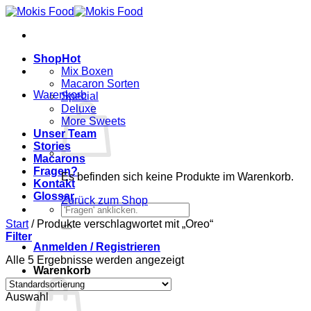
Zum
Inhalt
springen
Shop
Mix Boxen
Macaron Sorten
Warenkorb
Special
Deluxe
More Sweets
Unser Team
Stories
Macarons
Fragen?
Es befinden sich keine Produkte im Warenkorb.
Kontakt
Glossar
Zurück zum Shop
Suchen
nach:
Start
/
Produkte verschlagwortet mit „Oreo“
Filter
Anmelden / Registrieren
Alle 5 Ergebnisse werden angezeigt
Warenkorb
Auswahl