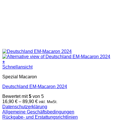
+
Dieses
Schnellansicht
Produkt
Spezial Macaron
weist
mehrere
Deutschland EM-Macaron 2024
Varianten
auf.
Bewertet mit
5
von 5
Die
Preisspanne:
16,90
€
–
89,90
€
inkl. MwSt.
Optionen
16,90 €
Datenschutzerklärung
können
bis
Allgemeine Geschäftsbedingungen
auf
89,90 €
Rückgabe- und Erstattungsrichtlinien
der
V
Produktseite
gewählt