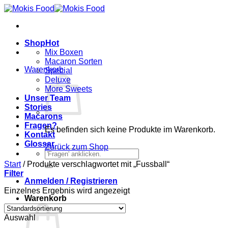
Zum
Inhalt
springen
Shop
Mix Boxen
Macaron Sorten
Warenkorb
Special
Deluxe
More Sweets
Unser Team
Stories
Macarons
Fragen?
Es befinden sich keine Produkte im Warenkorb.
Kontakt
Glossar
Zurück zum Shop
Suchen
nach:
Start
/
Produkte verschlagwortet mit „Fussball“
Filter
Anmelden / Registrieren
Einzelnes Ergebnis wird angezeigt
Warenkorb
Auswahl