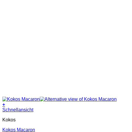
+
Dieses
Schnellansicht
Produkt
Kokos
weist
mehrere
Kokos Macaron
Varianten