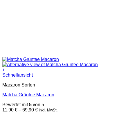
+
Dieses
Schnellansicht
Produkt
Macaron Sorten
weist
mehrere
Matcha Grüntee Macaron
Varianten
auf.
Bewertet mit
5
von 5
Die
Preisspanne:
11,90
€
–
69,90
€
inkl. MwSt.
Optionen
11,90 €
können
bis
auf
69,90 €
der