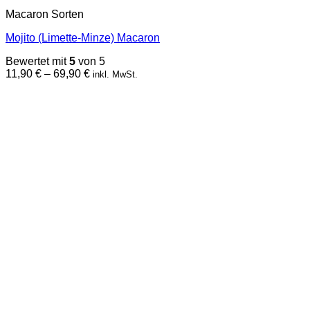
Produkt
Macaron Sorten
weist
mehrere
Mojito (Limette-Minze) Macaron
Varianten
auf.
Bewertet mit
5
von 5
Die
Preisspanne:
11,90
€
–
69,90
€
inkl. MwSt.
Optionen
11,90 €
können
bis
auf
69,90 €
der
Produktseite
gewählt
werden