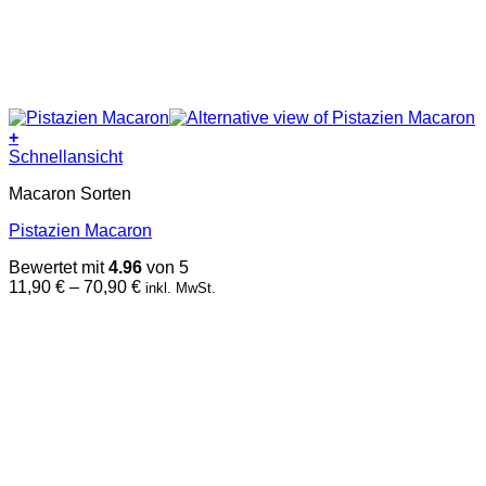
+
Dieses
Schnellansicht
Produkt
Macaron Sorten
weist
mehrere
Pistazien Macaron
Varianten
auf.
Bewertet mit
4.96
von 5
Die
Preisspanne:
11,90
€
–
70,90
€
inkl. MwSt.
Optionen
11,90 €
können
bis
auf
70,90 €
der
Produktseite
gewählt
werden