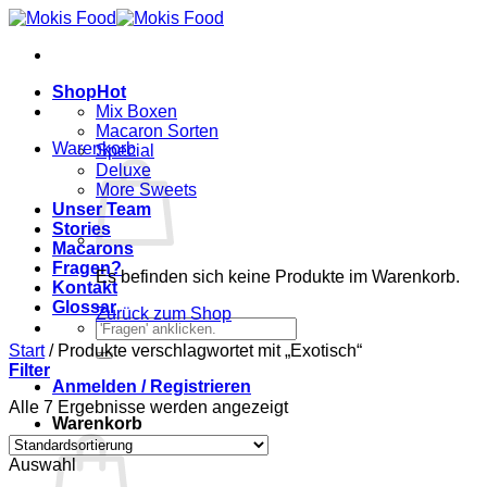
Zum
Inhalt
springen
Shop
Mix Boxen
Macaron Sorten
Warenkorb
Special
Deluxe
More Sweets
Unser Team
Stories
Macarons
Fragen?
Es befinden sich keine Produkte im Warenkorb.
Kontakt
Glossar
Zurück zum Shop
Suchen
nach:
Start
/
Produkte verschlagwortet mit „Exotisch“
Filter
Anmelden / Registrieren
Alle 7 Ergebnisse werden angezeigt
Warenkorb
Auswahl