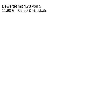
auf.
Bewertet mit
4.73
von 5
Die
Preisspanne:
11,90
€
–
69,90
€
inkl. MwSt.
Optionen
11,90 €
können
bis
auf
69,90 €
der
Produktseite
gewählt
werden