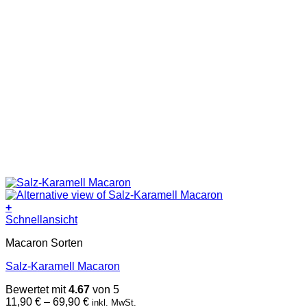
+
Dieses
Schnellansicht
Produkt
Macaron Sorten
weist
mehrere
Salz-Karamell Macaron
Varianten
auf.
Bewertet mit
4.67
von 5
Die
Preisspanne:
11,90
€
–
69,90
€
inkl. MwSt.
Optionen