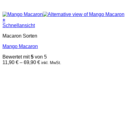
+
Dieses
Schnellansicht
Produkt
Macaron Sorten
weist
mehrere
Mango Macaron
Varianten
auf.
Bewertet mit
5
von 5
Die
Preisspanne:
11,90
€
–
69,90
€
inkl. MwSt.
Optionen
11,90 €
können
bis
auf
69,90 €
der
Produktseite
gewählt
werden