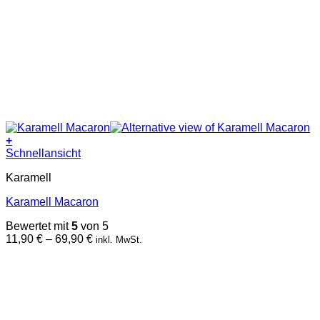
+
Dieses
Schnellansicht
Produkt
Karamell
weist
mehrere
Karamell Macaron
Varianten
auf.
Bewertet mit
5
von 5
Die
Preisspanne:
11,90
€
–
69,90
€
inkl. MwSt.
Optionen
11,90 €
können
bis
auf
69,90 €
der
Produktseite
gewählt
werden